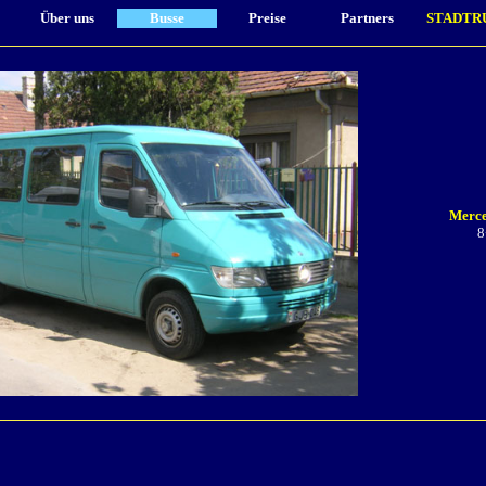
Über uns
Busse
Preise
Partners
STADTR
Merce
8