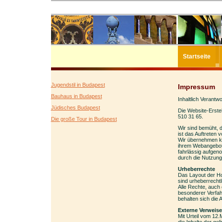
Startseite
Jugendstil in Budapest
Impressum
Bauhaus in Budapest
Inhaltlich Verant
Jüdisches Budapest
Die Website-Erste
510 31 65.
Die große Tour in Budapest
Wir sind bemüht, d
ist das Auftreten 
Wir übernehmen kein
ihrem Webangebot e
fahrlässig aufgeno
durch die Nutzun
Urheberrechte
Das Layout der Ho
sind urheberrechtl
Alle Rechte, auch 
besonderer Verfah
behalten sich die 
Externe Verweise
Mit Urteil vom 12