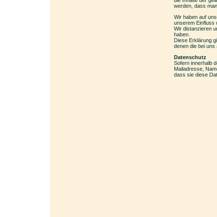
die Inhalte der ge
werden, dass man s
Wir haben auf unse
unserem Einfluss un
Wir distanzieren u
haben.
Diese Erklärung gi
denen die bei uns
Datenschutz
Sofern innerhalb d
Mailadresse, Namen
dass sie diese Dat