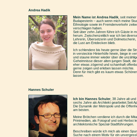
Andrea Hadik
Mein Name ist Andrea Hadik
, seit meiner
Budapesterin – auch wenn mich meine Stud
Ethnologie sowie im Fremdenverkehr zeitw
verschlagen haben.
Seit über zehn Jahren führe ich Gäste in 
herum. Zwischenzeitlich war ich bei diverse
Lehrerin, Übersetzerin und Dolmetscherin,
die Lust am Entdecken blieb.
Ich schlendere bis heute gerne über die St
in versteckte Hinterhöfe hinein, biege in 
und staune immer wieder über die unzähli
Geheimnisse dieser alten-jungen Stadt, die
eher etwas zögernd und schamhaft offenbar
gerne zeigen und erleben lassen möchte.
Denn für mich gibt es kaum etwas Schönere
lassen.
Hannes Schuler
Ich bin Hannes Schuler
, 38 Jahre alt un
sechs Jahre als Architekt gearbeitet.Seit A
Die Dynamik der Metropole und die Offenhei
am besten.
Meine Brötchen verdiene ich durch die Mita
Printmedien, als Fotograf und seit Herbst l
architektonische Spezial-Stadtführungen.
Beschreiben würde ich mich als einen Spur
Suche nach einem Motiv für ein unvergess