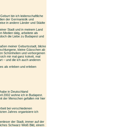
 Geburt bin ich leidenschaftliche
ien der Germanistik und
eise in andere Länder und Städte
meiner Stadt und in meinem Land
n Medien tätig, arbeitete als
 doch die Liebe zu Budapest und
raßen meiner Geburtsstadt, blicke
verschlungene, kleine Gässchen ab
gen Schönheiten und verborgenen
 sich mir mal ganz kokett, mal
t – und die ich auch anderen
s als erleben und erleben
d habe in Deutschland
pril 2002 wohne ich in Budapest.
t der Menschen gefallen mir hier
rbeit bei verschiedenen
etzten Jahres organisiere ich
enleser der Stadt, immer auf der
liches Schwarz-Weiß Bild, einem