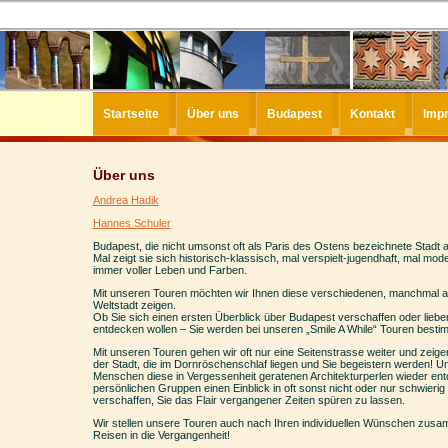
Startseite
Über uns
Budapest
Kontakt
Imp
Über uns
Andrea Hadik
Hannes Schuler
Budapest, die nicht umsonst oft als Paris des Ostens bezeichnete Stadt a
Mal zeigt sie sich historisch-klassisch, mal verspielt-jugendhaft, mal m
immer voller Leben und Farben.
Mit unseren Touren möchten wir Ihnen diese verschiedenen, manchmal a
Weltstadt zeigen.
Ob Sie sich einen ersten Überblick über Budapest verschaffen oder lieb
entdecken wollen – Sie werden bei unseren „Smile A While“ Touren bestim
Mit unseren Touren gehen wir oft nur eine Seitenstrasse weiter und zeig
der Stadt, die im Dornröschenschlaf liegen und Sie begeistern werden! Uns
Menschen diese in Vergessenheit geratenen Architekturperlen wieder entd
persönlichen Gruppen einen Einblick in oft sonst nicht oder nur schwier
verschaffen, Sie das Flair vergangener Zeiten spüren zu lassen.
Wir stellen unsere Touren auch nach Ihren individuellen Wünschen zus
Reisen in die Vergangenheit!